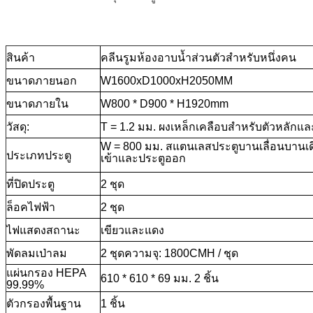
สินค้า
คลีนรูมห้องอาบน้ำส่วนตัวสำหรับหนึ่งคน
ขนาดภายนอก
W1600xD1000xH2050MM
ขนาดภายใน
W800 * D900 * H1920mm
วัสดุ:
T = 1.2 มม. ผงเหล็กเคลือบสำหรับตัวหลักแ
W = 800 มม. สแตนเลสประตูบานเลื่อนบานเด
ประเภทประตู
เข้าและประตูออก
ที่ปิดประตู
2 ชุด
ล็อคไฟฟ้า
2 ชุด
ไฟแสดงสถานะ
เขียวและแดง
พัดลมเป่าลม
2 ชุดความจุ: 1800CMH / ชุด
แผ่นกรอง HEPA
610 * 610 * 69 มม. 2 ชิ้น
99.99%
ตัวกรองพื้นฐาน
1 ชิ้น