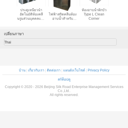
เลื่อนสอง
ประตูเหนี่ยวนำ
อัตโนมัติป้องกัน
ห้องอาบน้ำฝักบัว
ห้องอาบน้
งอาบน้ำ
อัตโนมัติห้องคลี
ไฟฟ้าสถิตคลีนห้อง
Type L Clean
อากาศบริสุ
ัวแบบ
นรูมส่วนบุคคลแบบ
อาบน้ำสำหรับ
Corner
ห้อ
รอนิกส์
แยกส่วน
อุตสาหกรรมอาหาร
เปลี่ยนภาษา
Thai
บ้าน
|
เกี่ยวกับเรา
|
ติดต่อเรา
|
แผนผังเว็บไซต์
|
Privacy Policy
สก์ท็อปดู
Copyright © 2020 - 2026 Beijing Silk Road Enterprise Management Services
Co.,Ltd..
All rights reserved.