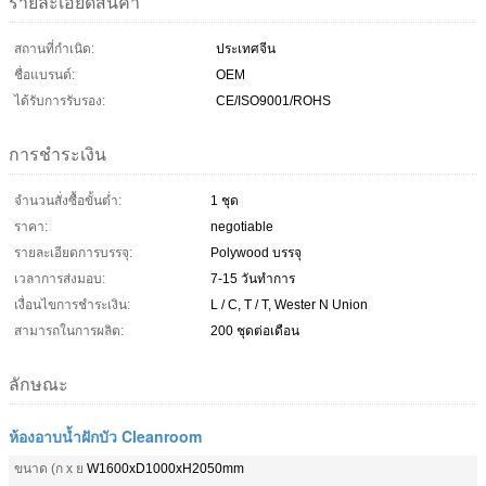
รายละเอียดสินค้า
สถานที่กำเนิด:
ประเทศจีน
ชื่อแบรนด์:
OEM
ได้รับการรับรอง:
CE/ISO9001/ROHS
การชำระเงิน
จำนวนสั่งซื้อขั้นต่ำ:
1 ชุด
ราคา:
negotiable
รายละเอียดการบรรจุ:
Polywood บรรจุ
เวลาการส่งมอบ:
7-15 วันทำการ
เงื่อนไขการชำระเงิน:
L / C, T / T, Wester N Union
สามารถในการผลิต:
200 ชุดต่อเดือน
ลักษณะ
ห้องอาบน้ำฝักบัว Cleanroom
ขนาด (ก x ย
W1600xD1000xH2050mm