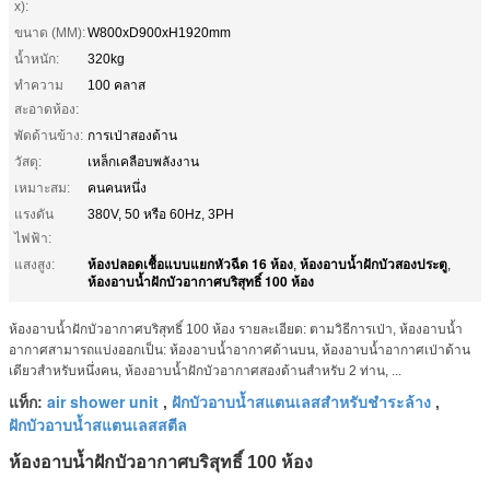
x):
ขนาด (MM):
W800xD900xH1920mm
น้ำหนัก:
320kg
ทำความ
100 คลาส
สะอาดห้อง:
พัดด้านข้าง:
การเป่าสองด้าน
วัสดุ:
เหล็กเคลือบพลังงาน
เหมาะสม:
คนคนหนึ่ง
แรงดัน
380V, 50 หรือ 60Hz, 3PH
ไฟฟ้า:
ห้องปลอดเชื้อแบบแยกหัวฉีด 16 ห้อง
ห้องอาบน้ำฝักบัวสองประตู
แสงสูง:
,
,
ห้องอาบน้ำฝักบัวอากาศบริสุทธิ์ 100 ห้อง
ห้องอาบน้ำฝักบัวอากาศบริสุทธิ์ 100 ห้อง รายละเอียด: ตามวิธีการเป่า, ห้องอาบน้ำ
อากาศสามารถแบ่งออกเป็น: ห้องอาบน้ำอากาศด้านบน, ห้องอาบน้ำอากาศเป่าด้าน
เดียวสำหรับหนึ่งคน, ห้องอาบน้ำฝักบัวอากาศสองด้านสำหรับ 2 ท่าน, ...
air shower unit
ฝักบัวอาบน้ำสแตนเลสสำหรับชำระล้าง
แท็ก:
,
,
ฝักบัวอาบน้ำสแตนเลสสตีล
ห้องอาบน้ำฝักบัวอากาศบริสุทธิ์ 100 ห้อง