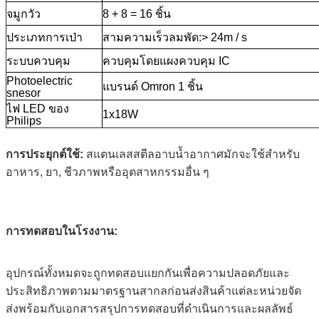
จมูกวัว
8 + 8 = 16 ชิ้น
ประเภทการเป่า
สามความเร็วลมพัด:> 24m / s
ระบบควบคุม
ควบคุมโดยแผงควบคุม IC
Photoelectric
แบรนด์ Omron 1 ชิ้น
snesor
ไฟ LED ของ
1x18W
Philips
การประยุกต์ใช้:
สแตนเลสสตีลอาบน้ำอากาศมักจะใช้สำหรับ
อาหาร, ยา, ชีวภาพหรืออุตสาหกรรมอื่น ๆ
การทดสอบในโรงงาน:
อุปกรณ์ทั้งหมดจะถูกทดสอบแยกกันเพื่อความปลอดภัยและ
ประสิทธิภาพตามมาตรฐานสากลก่อนส่งสินค้าแต่ละหน่วยจัด
ส่งพร้อมกับเอกสารสรุปการทดสอบที่ดำเนินการและผลลัพธ์