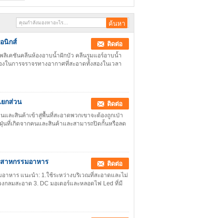
อนิกส์
ติดต่อ
พลิเคชันคลีนห้องอาบน้ำฝักบัว คลีนรูมแอร์อาบน้ำ
ุ่นละอองในการจราจรทางอากาศที่สะอาดทั้งสองในเวลา
แยกส่วน
ติดต่อ
คนและสินค้าเข้าสู่พื้นที่สะอาดพวกเขาจะต้องถูกเป่า
่นที่เกิดจากคนและสินค้าและสามารถปิดกั้นหรือลด
อุตสาหกรรมอาหาร
ติดต่อ
มอาหาร แนะนำ: 1.ใช้ระหว่างบริเวณที่สะอาดและไม่
ละวงกลมสะอาด 3. DC มอเตอร์และหลอดไฟ Led ที่มี