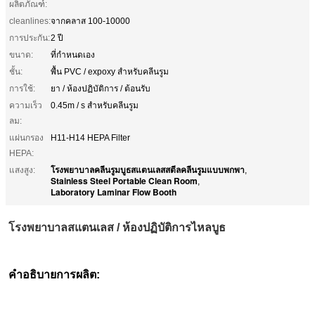
ผลิตภัณฑ์:
cleanlines:
จากคลาส 100-10000
การประกัน:
2 ปี
ขนาด:
ที่กำหนดเอง
ชั้น:
พื้น PVC / expoxy สำหรับคลีนรูม
การใช้:
ยา / ห้องปฏิบัติการ / ต้อนรับ
ความเร็ว
0.45m / s สำหรับคลีนรูม
ลม:
แผ่นกรอง
H11-H14 HEPA Filter
HEPA:
โรงพยาบาลคลีนรูมบูธสแตนเลสสตีลคลีนรูมแบบพกพา
แสงสูง:
,
Stainless Steel Portable Clean Room
,
Laboratory Laminar Flow Booth
โรงพยาบาลสแตนเลส / ห้องปฏิบัติการไหลบูธ
คำอธิบายการผลิต: