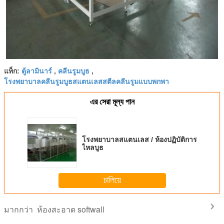
ตู้ลามินาร์
คลีนรูมบูธ
แท็ก:
,
,
โรงพยาบาลคลีนรูมบูธสแตนเลสสตีลคลีนรูมแบบพกพา
এর সেরা মূল্য পান
โรงพยาบาลสแตนเลส / ห้องปฏิบัติการ
ไหลบูธ
চালিয়ে
ห้องสะอาด softwall
มากกว่า