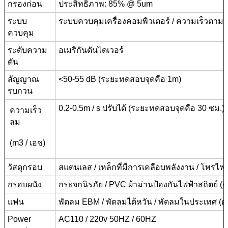
กรองก่อน
ประสิทธิภาพ: 85% @ 5um
ระบบ
ระบบควบคุมเครื่องคอมพิวเตอร์ / ความเร็วตา
ควบคุม
ระดับความ
อเมริกันดันไดเวอร์
ดัน
สัญญาณ
<50-55 dB (ระยะทดสอบจุดคือ 1m)
รบกวน
0.2-0.5m / s ปรับได้ (ระยะทดสอบจุดคือ 30 ซม.)
ความเร็ว
ลม
(m3 / เอช)
วัสดุกรอบ
สแตนเลส / เหล็กที่มีการเคลือบพลังงาน / โพรไฟล์
กรอบผนัง
กระจกนิรภัย / PVC ผ้าม่านป้องกันไฟฟ้าสถิตย์ (ตั
แฟน
พัดลม EBM / พัดลมไต้หวัน / พัดลมในประเทศ (ตั
Power
AC110 / 220v 50HZ / 60HZ