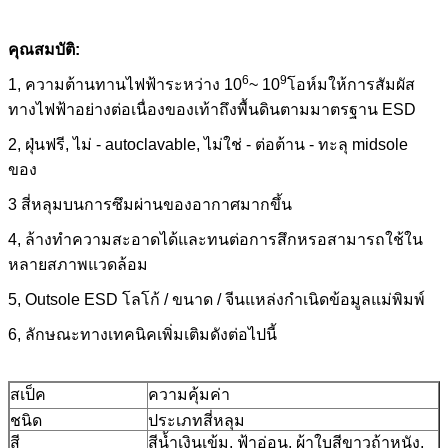
คุณสมบัติ:
6
9
1, ความต้านทานไฟฟ้าระหว่าง 10
~ 10
โอห์มให้การสัมผัส
ทางไฟฟ้าอย่างต่อเนื่องของเท้าถึงพื้นดินตามมาตรฐาน ESD
2, ฝุ่นฟรี, ไม่ - autoclavable, ไม่ใช่ - ต่อต้าน - ทะลุ midsole
ของ
3 สี่หลุมบนการซึมผ่านของอากาศมากขึ้น
4, ล้างทำความสะอาดได้และทนต่อการสึกหรอสามารถใช้ใน
หลายสภาพแวดล้อม
5, Outsole ESD โลโก้ / ขนาด / จีนแหล่งกำเนิดข้อมูลแม่พิมพ์
6, ลักษณะทางเทคนิคเพิ่มเติมดังต่อไปนี้
สเป็ค
ความคุ้มค่า
ชนิด
ประเภทสี่หลุม
สี
สีน้ำเงินเข้ม, ฟ้าอ่อน, ผ้าใบสีขาวถ้าหนัง,