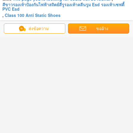
สีขาวรองเท้าป้องกันไฟฟ้าสถิตย์สี่รูรองเท้าคลีนรูม Esd รองเท้าเซฟตี้
PVC Esd
Class 100 Anti Static Shoes
,
এর সেরা মূল্য পান
ส่งข้อความ
ขออ้าง
คลีนรูมสีขาว Unisex PVC Four
Hole Esd Cleanroom
চালিয়ে
รองเท้าคลีนรูม Esd
มากกว่า
อุดตัน
บูทคลีนรูมแขนยาว
รองเท้าเซฟตี้กันลื่น
รองเท้าป้องกัน
รองเท้ากัน
ซฟตี้ EVA
หม้อนึ่งฆ่าเชื้อ
นิ้วเท้าเหล็ก ESD
ไฟฟ้าสถิตย์ PU PU
Clean