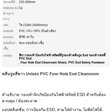
ขนาดที่มี:
220-300mm
midsole ต่อ
ไม่
ต้านการ
เจาะ:
เสด:
ใช่ (10e6-10e9ohms)
outsole:
PVC / PU / SPU เป็นตัวเลือก
ตอนบน:
พีวีซี / ผ้าใบ
หม้อนึ่งฆ่า
Non-หม้อนึ่งฆ่าเชื้อ
เชื้อ:
สีขาวรองเท้าป้องกันไฟฟ้าสถิตย์สี่รูรองเท้าคลีนรูม Esd รองเท้าเซฟตี้
แสงสูง:
PVC Esd
Four Hole Esd Cleanroom Shoes
PVC Esd Safety Footwear
,
,
คลีนรูมสีขาว Unisex PVC Four Hole Esd Cleanroom
คำอธิบาย: รองเท้านิรภัยป้องกันไฟฟ้าสถิตย์ ESD สำหรับห้อง
ควบคุม / ห้องสะอาด
แอปพลิเคชั่น: การป้องกัน ESD, สวมใส่ทำงาน, ไม่ติดไฟได้