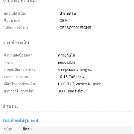
รายละเอียดสินค้า
สถานที่กำเนิด:
ประเทศจีน
ชื่อแบรนด์:
OEM
ได้รับการรับรอง:
CE/ISO9001/ROHS
การชำระเงิน
จำนวนสั่งซื้อขั้นต่ำ:
ตกลงกันได้
ราคา:
negotiable
รายละเอียดการบรรจุ:
บรรจุส่งออกมาตรฐาน
เวลาการส่งมอบ:
10-15 วันทำงาน
เงื่อนไขการชำระเงิน:
L / C, T / T, Wester N Union
สามารถในการผลิต:
3000 ชุดต่อเดือน
ลักษณะ
รองเท้าคลีนรูม Esd
ชนิด:
สี่หลุม