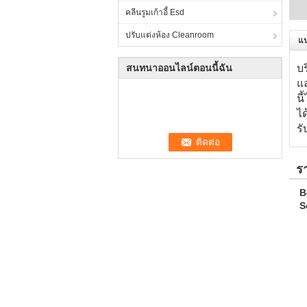
คลีนรูมเก้าอี้ Esd
ปรับแต่งห้อง Cleanroom
แ
สนทนาออนไลน์ตอนนี้ฉัน
บร
แ
น
ได
ร
ร
B
S