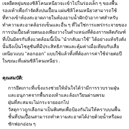
เจลยืดหยุ่นของซิลิโคนเหนียวจะเข้าไปในร่องเล็ก ๆ ของพื้น
รองเท้าเพื่อกำจัดสิ่งปนเปื้อน
แผ่นซิลิโคนเหนียวสามารถใช้
ที่ทางเข้าห้องสะอาดภายในห้องอาบน้ำฝักบัวอากาศสำหรับ
ทำความสะอาดล้อรถเข็นและอื่น ๆ ที่ไม่ใช่การแพร่กระจายของ
การปนเปื้อนด้วยตนเองเพียงวางในตำแหน่งที่ต้องการผลิตภัณฑ์
ที่เป็นมิตรกับสิ่งแวดล้อมนี้เป็น "นำกลับมาใช้" ได้อย่างแท้จริงดัง
นั้นจึงเป็นโซลูชันที่มีประสิทธิภาพและคุ้มค่าเมื่อเทียบกับเสื่อ
เหนียวแบบ "ลอกออก" แบบใช้แล้วทิ้งที่ต้องการค่าใช้จ่ายต่อปี
ในขณะที่แผ่นซิลิโคนเหนียว .
คุณสมบัติ:
การยึดเกาะที่แข็งแรงช่วยให้มั่นใจได้ว่ามีการรวบรวมฝุ่น
และอนุภาคจากพื้นรองเท้าและล้อเกวียนผ่านพรม
ฝุ่นที่สะสมจะไม่กระจายออกไป
วัสดุกาวถูกเลือกมาเป็นพิเศษเพื่อป้องกันไม่ให้คราบบนพื้น
ชั้นที่ปนเปื้อนสามารถทำความสะอาดได้ง่ายด้วยน้ำหรือผง
ซักฟอกอ่อน ๆ