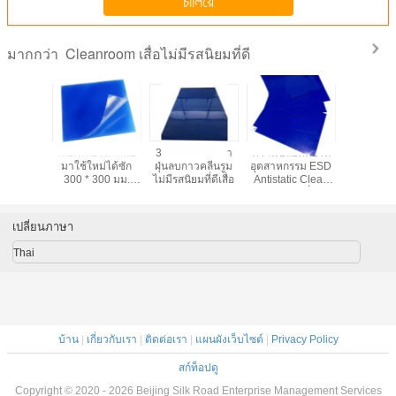
চালিয়ে
Cleanroom เสื่อไม่มีรสนิยมที่ดี
มากกว่า
วามสะอาด
เสื่อเหนียวนำกลับ
35um ความหนา
ความปลอดภัยใน
PE Clea
คนทำความ
มาใช้ใหม่ได้ซัก
ฝุ่นลบกาวคลีนรูม
อุตสาหกรรม ESD
เสื่อไม่มีรส
้องปลอด
300 * 300 มม.
ไม่มีรสนิยมที่ดีเสื่อ
Antistatic Clean
ไม่มีรสนิยม
สำหรับโรงพยาบาล
Room ห้องเสื่อกัน
่ดี
ลื่น
เปลี่ยนภาษา
Thai
บ้าน
|
เกี่ยวกับเรา
|
ติดต่อเรา
|
แผนผังเว็บไซต์
|
Privacy Policy
สก์ท็อปดู
Copyright © 2020 - 2026 Beijing Silk Road Enterprise Management Services