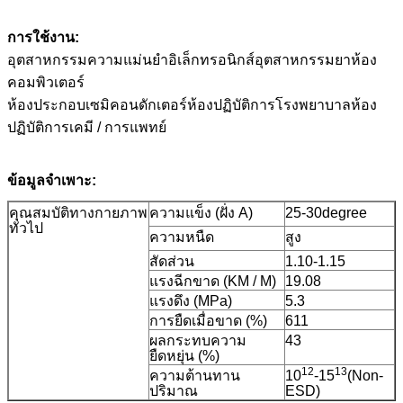
การใช้งาน:
อุตสาหกรรมความแม่นยำอิเล็กทรอนิกส์อุตสาหกรรมยาห้อง
คอมพิวเตอร์
ห้องประกอบเซมิคอนดักเตอร์ห้องปฏิบัติการโรงพยาบาลห้อง
ปฏิบัติการเคมี / การแพทย์
ข้อมูลจำเพาะ:
คุณสมบัติทางกายภาพ
ความแข็ง (ฝั่ง A)
25-30degree
ทั่วไป
ความหนืด
สูง
สัดส่วน
1.10-1.15
แรงฉีกขาด (KM / M)
19.08
แรงดึง (MPa)
5.3
การยืดเมื่อขาด (%)
611
ผลกระทบความ
43
ยืดหยุ่น (%)
12
13
ความต้านทาน
10
-15
(Non-
ปริมาณ
ESD)