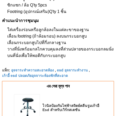
ซิกแซก / ล้อ
Q'ty 5pcs
Footring (อุปกรณ์เสริม)
Q'ty 1 ชิ้น
คำแนะนำการชุมนุม
ใส่เครื่องร่อนหรือลูกล้อลงในแต่ละขาของฐาน
เลื่อน footring (ถ้าล้อมรอบ) ลงบนกระบอกสูบ
เลื่อนกระบอกสูบไปที่กึ่งกลางฐาน
วางที่นั่งพร้อมกลไกควบคุมลงที่ส่วนปลายของกระบอกลมนั่ง
บนที่นั่งเพื่อให้พอดีกับกระบอกสูบ
อุจจาระทำความสะอาดห้อง
esd อุจจาระทำงาน
แท็ก:
,
,
เก้าอี้ esd ปลอดภัยอุจจาระห้องพักที่สะอาด
এর সেরা মূল্য পান
ไวนิลป้องกันไฟฟ้าสถิตย์คลีนรูมเก้าอี้
Esd สำหรับเวิร์กสเตชัน