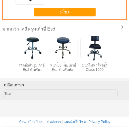
চালিয়ে
คลีนรูมเก้าอี้ Esd
มากกว่า
นห้องคลี
ไวนิลป้องกันไฟฟ้า
คลีนรูมหมุนความ
เก้าอี้ Esd คลีนรู
เก้าอี้
ำหรับ
สถิตย์คลีนรูมเก้าอี้
หนา 60 มม. เก้าอี้
มนำไฟฟ้าโพลียูรี
Cleanroo
รรมขนาด
Esd สำหรับ
Esd สำหรับห้อง
Class 1000
กับการ
ูนย์กลาง
เวิร์กสเตชัน
ปฏิบัติการ
 มม
เปลี่ยนภาษา
Thai
บ้าน
|
เกี่ยวกับเรา
|
ติดต่อเรา
|
แผนผังเว็บไซต์
|
Privacy Policy