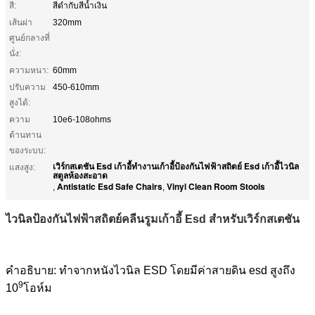
สี:
สีดำกับสีน้ำเงิน
เส้นผ่า
320mm
ศูนย์กลางที่
นั่ง:
ความหนา:
60mm
ปรับความ
450-610mm
สูงได้:
ความ
10e6-108ohms
ต้านทาน
ของระบบ:
เวิร์กสเตชัน Esd เก้าอี้ทำงานเก้าอี้ป้องกันไฟฟ้าสถิตย์ Esd เก้าอี้ไวนิล
แสงสูง:
สตูลห้องสะอาด
Antistatic Esd Safe Chairs
Vinyl Clean Room Stools
,
,
ไวนิลป้องกันไฟฟ้าสถิตย์คลีนรูมเก้าอี้ Esd สำหรับเวิร์กสเตชัน
คำอธิบาย: ทำจากหนังไวนิล ESD โดยมีค่าสายดิน esd สูงถึง
9
10
โอห์ม