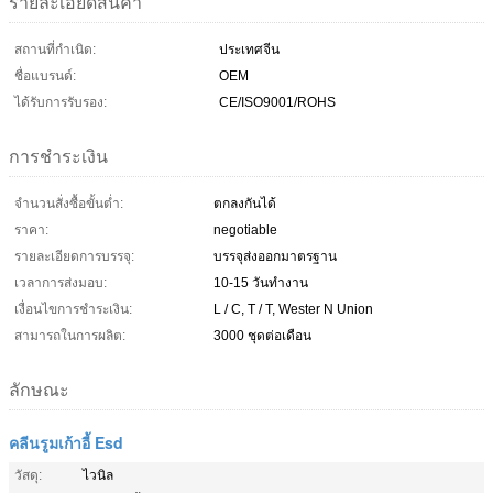
รายละเอียดสินค้า
สถานที่กำเนิด:
ประเทศจีน
ชื่อแบรนด์:
OEM
ได้รับการรับรอง:
CE/ISO9001/ROHS
การชำระเงิน
จำนวนสั่งซื้อขั้นต่ำ:
ตกลงกันได้
ราคา:
negotiable
รายละเอียดการบรรจุ:
บรรจุส่งออกมาตรฐาน
เวลาการส่งมอบ:
10-15 วันทำงาน
เงื่อนไขการชำระเงิน:
L / C, T / T, Wester N Union
สามารถในการผลิต:
3000 ชุดต่อเดือน
ลักษณะ
คลีนรูมเก้าอี้ Esd
วัสดุ:
ไวนิล